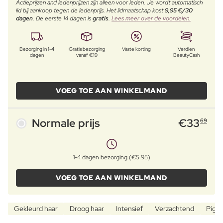
Actieprijzen and ledenprijzen zijn alleen voor leden. Je wordt automatisch
lid bij aankoop tegen de ledenprijs. Het lidmaatschap kost
9,95 €/30
dagen
. De eerste 14 dagen is
gratis
.
Lees meer over de voordelen.
Bezorging in 1-4
Gratis bezorging
Vaste korting
Verdien
dagen
vanaf €19
BeautyCash
VOEG TOE AAN WINKELMAND
Normale prijs
€
33
69
1-4 dagen bezorging (€5.95)
VOEG TOE AAN WINKELMAND
Gekleurd haar
Droog haar
Intensief
Verzachtend
Pigm