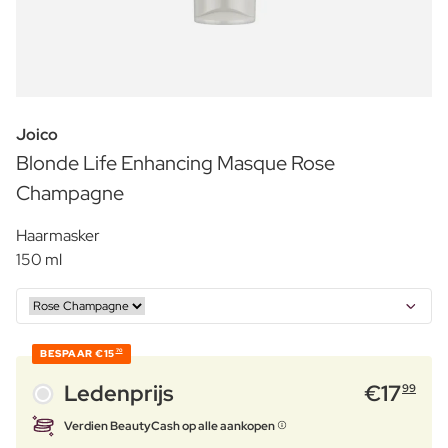
Joico
Blonde Life Enhancing Masque Rose
Champagne
Haarmasker
150 ml
BESPAAR
€15
70
Ledenprijs
€
17
99
Verdien BeautyCash op alle aankopen