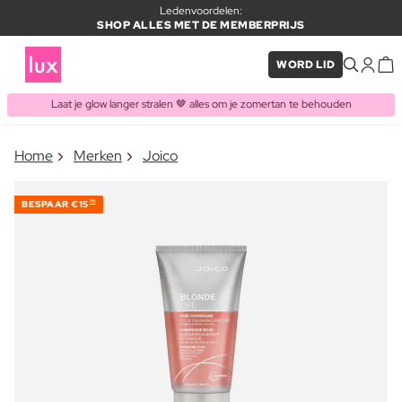
Ledenvoordelen:
SHOP ALLES MET DE MEMBERPRIJS
WORD LID
Laat je glow langer stralen 🤎 alles om je zomertan te behouden
×
Home
Merken
Joico
ITEM TOEGEVOEGD AAN
Vaak samen gekocht met
WINKELMAND
BESPAAR
€15
70