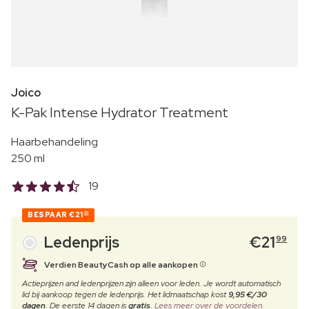
Joico
K-Pak Intense Hydrator Treatment
Haarbehandeling
250 ml
19
BESPAAR
€21
20
Ledenprijs
€
21
99
Verdien BeautyCash op alle aankopen
Actieprijzen and ledenprijzen zijn alleen voor leden. Je wordt automatisch
lid bij aankoop tegen de ledenprijs. Het lidmaatschap kost
9,95 €/30
dagen
. De eerste 14 dagen is
gratis
.
Lees meer over de voordelen.