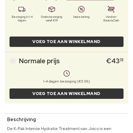
Bezorging in 1-4
Gratis bezorging
Vaste korting
Verdien
dagen
vanaf €19
BeautyCash
VOEG TOE AAN WINKELMAND
Normale prijs
€
43
19
1-4 dagen bezorging (€5.95)
VOEG TOE AAN WINKELMAND
Beschrijving
De K-Pak Intense Hydrator Treatment van Joico is een