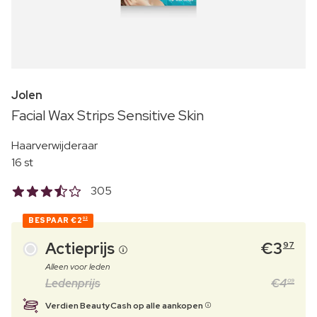
Jolen
Facial Wax Strips Sensitive Skin
Haarverwijderaar
16 st
305
BESPAAR
€2
02
Actieprijs
€
3
97
Alleen voor leden
Ledenprijs
€
4
09
Verdien BeautyCash op alle aankopen