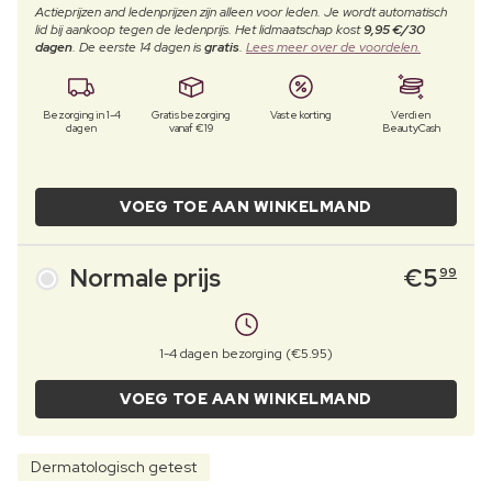
Actieprijzen and ledenprijzen zijn alleen voor leden. Je wordt automatisch
lid bij aankoop tegen de ledenprijs. Het lidmaatschap kost
9,95 €/30
dagen
. De eerste 14 dagen is
gratis
.
Lees meer over de voordelen.
Bezorging in 1-4
Gratis bezorging
Vaste korting
Verdien
dagen
vanaf €19
BeautyCash
VOEG TOE AAN WINKELMAND
Normale prijs
€
5
99
1-4 dagen bezorging (€5.95)
VOEG TOE AAN WINKELMAND
Dermatologisch getest