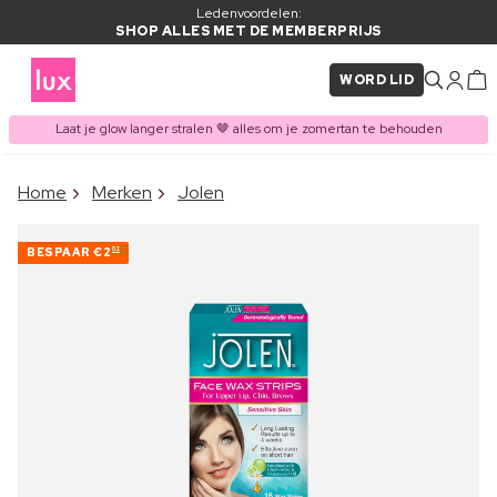
Ledenvoordelen:
SHOP ALLES MET DE MEMBERPRIJS
WORD LID
Laat je glow langer stralen 🤎 alles om je zomertan te behouden
×
Home
Merken
Jolen
ITEM TOEGEVOEGD AAN
Vaak samen gekocht met
WINKELMAND
BESPAAR
€2
02