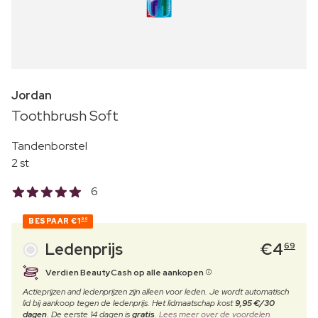
Jordan
Toothbrush Soft
Tandenborstel
2 st
6
BESPAAR
€1
90
Ledenprijs
€
4
69
Verdien BeautyCash op alle aankopen
Actieprijzen and ledenprijzen zijn alleen voor leden. Je wordt automatisch
lid bij aankoop tegen de ledenprijs. Het lidmaatschap kost
9,95 €/30
dagen
. De eerste 14 dagen is
gratis
.
Lees meer over de voordelen.