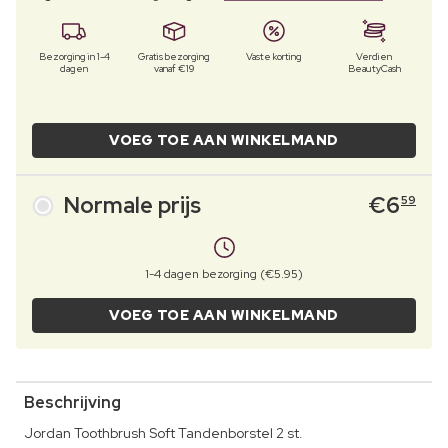
Bezorging in 1-4
Gratis bezorging
Vaste korting
Verdien
dagen
vanaf €19
BeautyCash
VOEG TOE AAN WINKELMAND
Normale prijs
€
6
59
1-4 dagen bezorging (€5.95)
VOEG TOE AAN WINKELMAND
Beschrijving
Jordan Toothbrush Soft Tandenborstel 2 st.