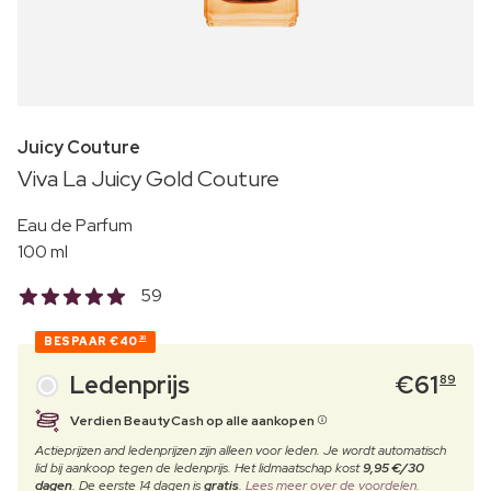
Juicy Couture
Viva La Juicy Gold Couture
Eau de Parfum
100 ml
59
BESPAAR
€40
30
Ledenprijs
€
61
89
Verdien BeautyCash op alle aankopen
Actieprijzen and ledenprijzen zijn alleen voor leden. Je wordt automatisch
lid bij aankoop tegen de ledenprijs. Het lidmaatschap kost
9,95 €/30
dagen
. De eerste 14 dagen is
gratis
.
Lees meer over de voordelen.