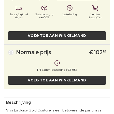
Bezorging in 1-4
Gratis bezorging
Vaste korting
Verdien
dagen
vanaf €19
BeautyCash
VOEG TOE AAN WINKELMAND
Normale prijs
€
102
19
1-4 dagen bezorging (€5.95)
VOEG TOE AAN WINKELMAND
Beschrijving
Viva La Juicy Gold Couture is een betoverende parfum van