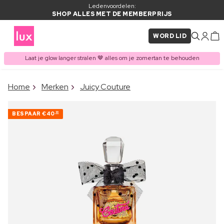
Ledenvoordelen:
SHOP ALLES MET DE MEMBERPRIJS
WORD LID
Laat je glow langer stralen 🤎 alles om je zomertan te behouden
×
Home
Merken
Juicy Couture
ITEM TOEGEVOEGD AAN
Vaak samen gekocht met
WINKELMAND
BESPAAR
€40
30