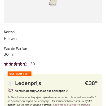
Kenzo
Flower
Eau de Parfum
30 ml
39
BESPAAR
€28
20
Ledenprijs
€
38
09
Verdien BeautyCash op alle aankopen
Actieprijzen and ledenprijzen zijn alleen voor leden. Je wordt automatisch
lid bij aankoop tegen de ledenprijs. Het lidmaatschap kost
9,95 €/30
dagen
. De eerste 14 dagen is
gratis
.
Lees meer over de voordelen.