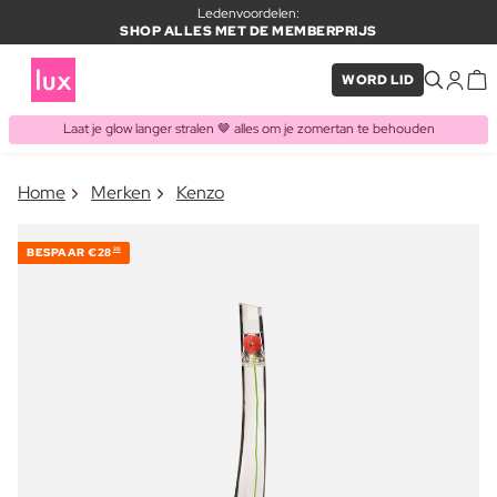
Ledenvoordelen:
SHOP ALLES MET DE MEMBERPRIJS
WORD LID
Laat je glow langer stralen 🤎 alles om je zomertan te behouden
×
Home
Merken
Kenzo
ITEM TOEGEVOEGD AAN
Vaak samen gekocht met
WINKELMAND
BESPAAR
€28
20