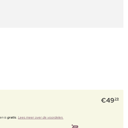
€
49
29
en is
gratis
.
Lees meer over de voordelen.