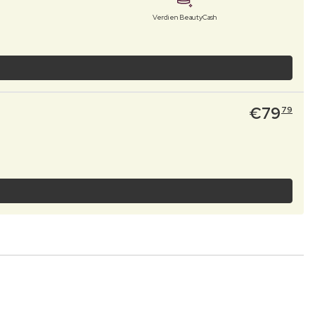
Verdien BeautyCash
€
79
79