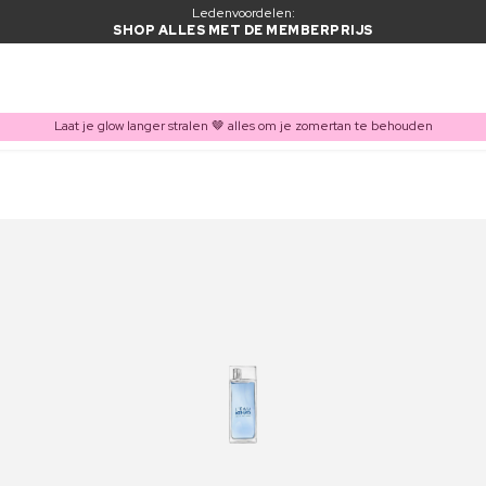
Ledenvoordelen:
SHOP ALLES MET DE MEMBERPRIJS
Laat je glow langer stralen 🤎 alles om je zomertan te behouden
ITEM TOEGEVOEGD AAN WINKELMAND
Vaak samen gekocht met