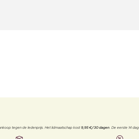
j aankoop tegen de ledenprijs. Het lidmaatschap kost
9,95 €/30 dagen
. De eerste 14 dag