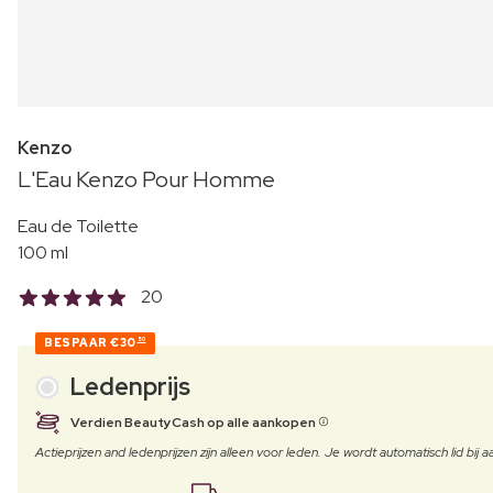
Kenzo
L'Eau Kenzo Pour Homme
Eau de Toilette
100 ml
20
BESPAAR
€30
50
Ledenprijs
Verdien BeautyCash op alle aankopen
Actieprijzen and ledenprijzen zijn alleen voor leden. Je wordt automatisch lid bi