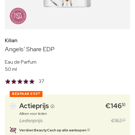
Kilian
Angels’ Share EDP
Eau de Parfum
50 ml
37
BESPAAR
€113
48
Actieprijs
€
146
51
Alleen voor leden
Ledenprijs
€
162
79
Verdien BeautyCash op alle aankopen