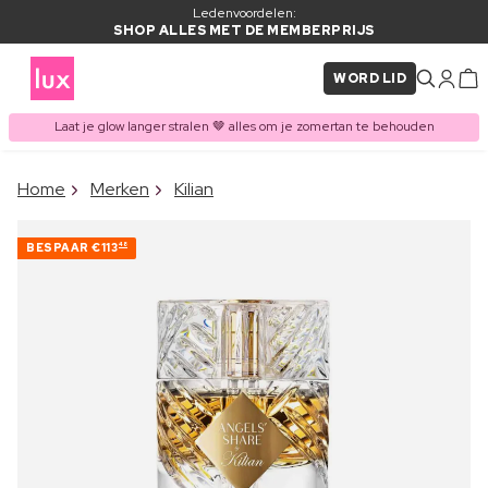
Ledenvoordelen:
SHOP ALLES MET DE MEMBERPRIJS
WORD LID
Laat je glow langer stralen 🤎 alles om je zomertan te behouden
×
Home
Merken
Kilian
ITEM TOEGEVOEGD AAN
Vaak samen gekocht met
WINKELMAND
BESPAAR
€113
48