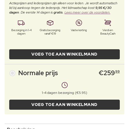
Actieprijzen and ledenprijzen zijn alleen voor leden. Je wordt automatisch
lid bij aankoop tegen de ledenprijs. Het lidmaatschap kost
9,95 €/30
dagen
. De eerste 14 dagen is
gratis
.
Lees meer over de voordelen.
Bezorging in 1-4
Gratis bezorging
Vaste korting
Verdien
dagen
vanaf €19
BeautyCash
VOEG TOE AAN WINKELMAND
Normale prijs
€
259
99
1-4 dagen bezorging (€5.95)
VOEG TOE AAN WINKELMAND