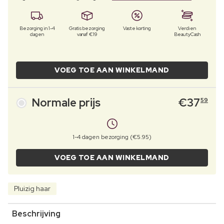
Bezorging in 1-4
Gratis bezorging
Vaste korting
Verdien
dagen
vanaf €19
BeautyCash
VOEG TOE AAN WINKELMAND
Normale prijs
€
37
59
1-4 dagen bezorging (€5.95)
VOEG TOE AAN WINKELMAND
Pluizig haar
Beschrijving