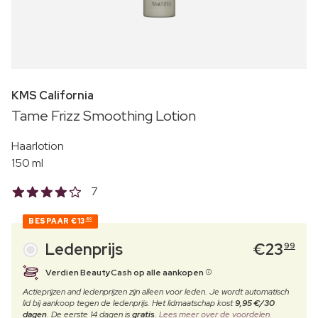
KMS California
Tame Frizz Smoothing Lotion
Haarlotion
150 ml
7
BESPAAR
€13
60
Ledenprijs
€
23
99
Verdien BeautyCash op alle aankopen
Actieprijzen and ledenprijzen zijn alleen voor leden. Je wordt automatisch
lid bij aankoop tegen de ledenprijs. Het lidmaatschap kost
9,95 €/30
dagen
. De eerste 14 dagen is
gratis
.
Lees meer over de voordelen.