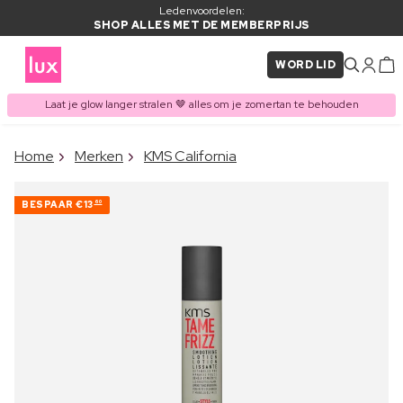
Ledenvoordelen:
SHOP ALLES MET DE MEMBERPRIJS
WORD LID
Laat je glow langer stralen 🤎 alles om je zomertan te behouden
×
Home
Merken
KMS California
ITEM TOEGEVOEGD AAN
Vaak samen gekocht met
WINKELMAND
BESPAAR
€13
60