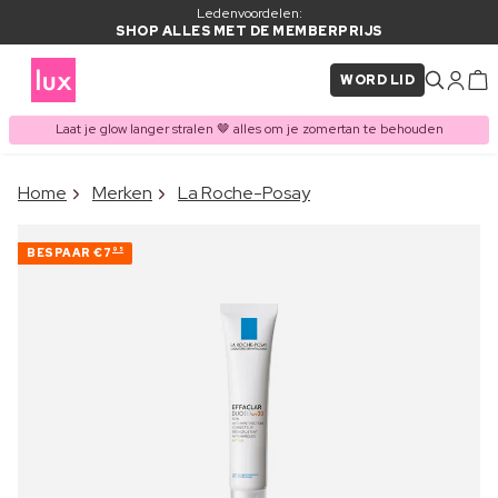
Ledenvoordelen:
SHOP ALLES MET DE MEMBERPRIJS
WORD LID
Laat je glow langer stralen 🤎 alles om je zomertan te behouden
×
Home
Merken
La Roche-Posay
ITEM TOEGEVOEGD AAN
Vaak samen gekocht met
WINKELMAND
BESPAAR
€7
95