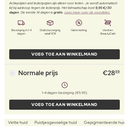
Actieprijzen and ledenprijzen zijn alleen voor leden. Je wordt automatisch
lid bij aankoop tegen de ledenprijs. Het lidmaatschap kost
9,95 €/30
dagen
. De eerste 14 dagen is
gratis
.
Lees meer over de voordelen.
Bezorging in 1-4
Gratis bezorging
Vaste korting
Verdien
dagen
vanaf €19
BeautyCash
VOEG TOE AAN WINKELMAND
Normale prijs
€
28
99
1-4 dagen bezorging (€5.95)
VOEG TOE AAN WINKELMAND
Vette huid
Puistjesgevoelige huid
Gepigmenteerde huid