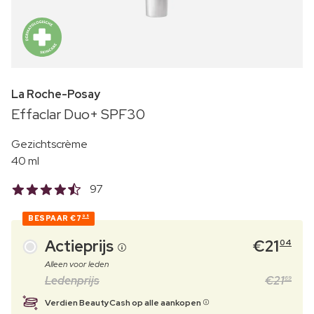
La Roche-Posay
Effaclar Duo+ SPF30
Gezichtscrème
40 ml
97
BESPAAR
€7
95
Actieprijs
€
21
04
Alleen voor leden
Ledenprijs
€
21
69
Verdien BeautyCash op alle aankopen