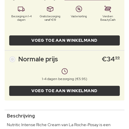
Bezorging in 1-4
Gratis bezorging
Vaste korting
Verdien
dagen
vanaf €19
BeautyCash
VOEG TOE AAN WINKELMAND
Normale prijs
€
34
99
1-4 dagen bezorging (€5.95)
VOEG TOE AAN WINKELMAND
Beschrijving
Nutritic Intense Riche Cream van La Roche-Posay is een