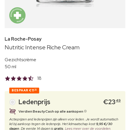
La Roche-Posay
Nutritic Intense Riche Cream
Gezichtscrème
50 ml
18
BESPAAR
€11
50
Ledenprijs
€
23
49
Verdien BeautyCash op alle aankopen
Actieprijzen and ledenprijzen zijn alleen voor leden. Je wordt automatisch
lid bij aankoop tegen de ledenprijs. Het lidmaatschap kost
9,95 €/30
dagen
. De eerste 14 dagen is
gratis
.
Lees meer over de voordelen.