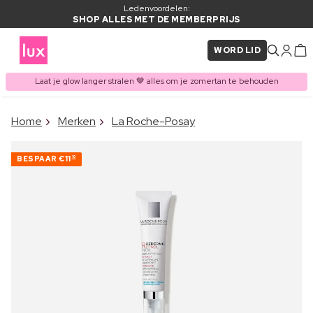
Ledenvoordelen:
SHOP ALLES MET DE MEMBERPRIJS
WORD LID
Laat je glow langer stralen 🤎 alles om je zomertan te behouden
×
Home
Merken
La Roche-Posay
ITEM TOEGEVOEGD AAN
Vaak samen gekocht met
WINKELMAND
BESPAAR
€11
10