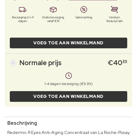
Bezorging in 1-4
Gratis bezorging
Vaste korting
Verdien
dagen
vanaf €19
BeautyCash
VOEG TOE AAN WINKELMAND
Normale prijs
€
40
89
1-4 dagen bezorging (€5.95)
VOEG TOE AAN WINKELMAND
Beschrijving
Redermic R Eyes Anti-Aging Concentraat van La Roche-Posay