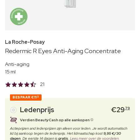
La Roche-Posay
Redermic R Eyes Anti-Aging Concentrate
Anti-aging
15 ml
21
BESPAAR
€11
10
Ledenprijs
€
29
79
Verdien BeautyCash op alle aankopen
Actieprijzen and ledenprijzen zijn alleen voor leden. Je wordt automatisch
lid bij aankoop tegen de ledenprijs. Het lidmaatschap kost
9,95 €/30
dagen
. De eerste 14 dagen is
gratis
.
Lees meer over de voordelen.