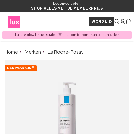
Ledenvoordelen:
SHOP ALLES MET DE MEMBERPRIJS
WORD LID
Laat je glow langer stralen 🤎 alles om je zomertan te behouden
×
Home
Merken
La Roche-Posay
ITEM TOEGEVOEGD AAN
Vaak samen gekocht met
WINKELMAND
BESPAAR
€15
88