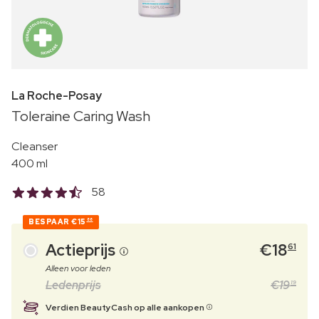
La Roche-Posay
Toleraine Caring Wash
Cleanser
400 ml
58
BESPAAR
€15
88
Actieprijs
€
18
61
Alleen voor leden
Ledenprijs
€
19
19
Verdien BeautyCash op alle aankopen