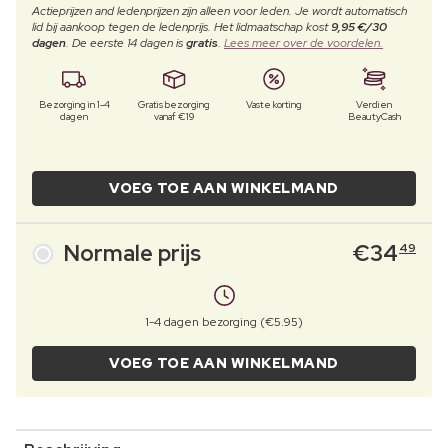
Actieprijzen and ledenprijzen zijn alleen voor leden. Je wordt automatisch
lid bij aankoop tegen de ledenprijs. Het lidmaatschap kost
9,95 €/30
dagen
. De eerste 14 dagen is
gratis
.
Lees meer over de voordelen.
Bezorging in 1-4
Gratis bezorging
Vaste korting
Verdien
dagen
vanaf €19
BeautyCash
VOEG TOE AAN WINKELMAND
Normale prijs
€
34
49
1-4 dagen bezorging (€5.95)
VOEG TOE AAN WINKELMAND