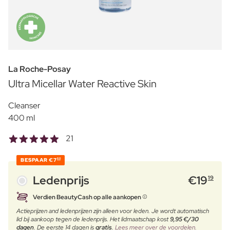
La Roche-Posay
Ultra Micellar Water Reactive Skin
Cleanser
400 ml
21
BESPAAR
€7
80
Ledenprijs
€
19
19
Verdien BeautyCash op alle aankopen
Actieprijzen and ledenprijzen zijn alleen voor leden. Je wordt automatisch
lid bij aankoop tegen de ledenprijs. Het lidmaatschap kost
9,95 €/30
dagen
. De eerste 14 dagen is
gratis
.
Lees meer over de voordelen.