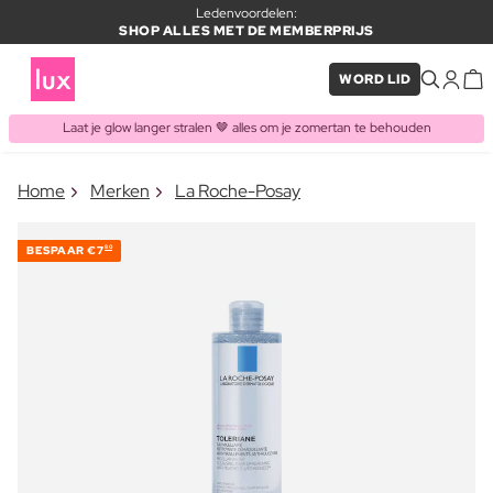
Ledenvoordelen:
SHOP ALLES MET DE MEMBERPRIJS
WORD LID
Laat je glow langer stralen 🤎 alles om je zomertan te behouden
×
Home
Merken
La Roche-Posay
ITEM TOEGEVOEGD AAN
Vaak samen gekocht met
WINKELMAND
BESPAAR
€7
80