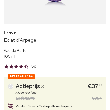
Lanvin
Eclat d'Arpege
Eau de Parfum
100 ml
88
BESPAAR
€25
87
Actieprijs
€
37
72
Alleen voor leden
Ledenprijs
€
38
89
Verdien BeautyCash op alle aankopen