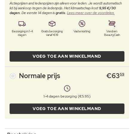
Actieprijzen and ledenprijzen zijn alleen voor leden. Je wordt automatisch
lid bij aankoop tegen de ledenprijs. Het lidmaatschap kost
9,95 €/30
dagen
. De eerste 14 dagen is
gratis
.
Lees meer over de voordelen.
Bezorging in 1-4
Gratis bezorging
Vaste korting
Verdien
dagen
vanaf €19
BeautyCash
VOEG TOE AAN WINKELMAND
Normale prijs
€
63
59
1-4 dagen bezorging (€5.95)
VOEG TOE AAN WINKELMAND