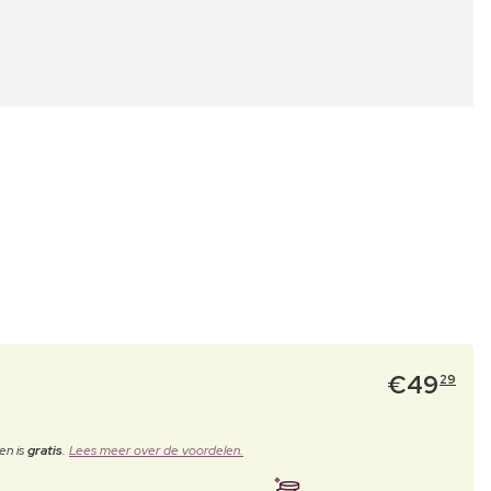
€
49
29
en is
gratis
.
Lees meer over de voordelen.