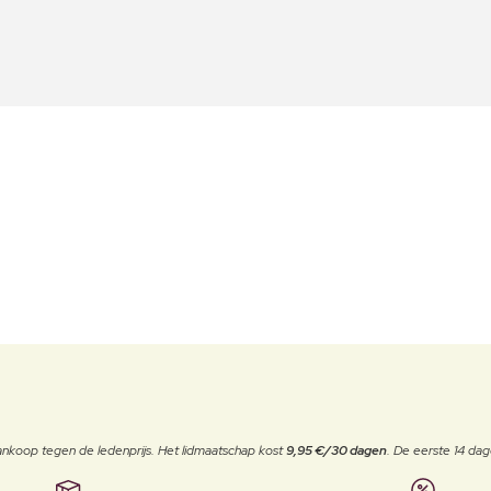
j aankoop tegen de ledenprijs. Het lidmaatschap kost
9,95 €/30 dagen
. De eerste 14 dag