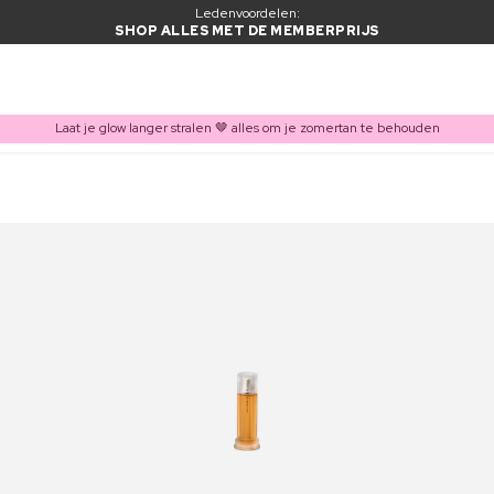
Ledenvoordelen:
SHOP ALLES MET DE MEMBERPRIJS
Laat je glow langer stralen 🤎 alles om je zomertan te behouden
ITEM TOEGEVOEGD AAN WINKELMAND
Vaak samen gekocht met