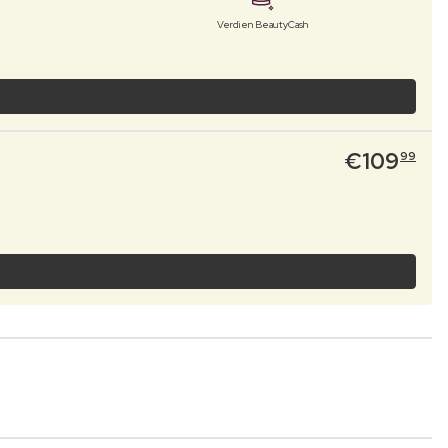
Verdien BeautyCash
€
109
99