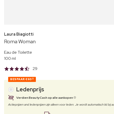
Laura Biagiotti
Roma Woman
Eau de Toilette
100 ml
29
BESPAAR
€60
70
Ledenprijs
Verdien BeautyCash op alle aankopen
Actieprijzen and ledenprijzen zijn alleen voor leden. Je wordt automatisch lid bi