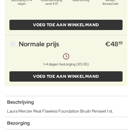
Bezorging in 1-4
Gratis bezorging
Vaste korting
Verdien
dagen
vanaf €19
BeautyCash
VOEG TOE AAN WINKELMAND
Normale prijs
€
48
49
1-4 dagen bezorging (€5.95)
VOEG TOE AAN WINKELMAND
Beschrijving
Laura Mercier Real Flawless Foundation Brush Penseel 1 st.
Bezorging