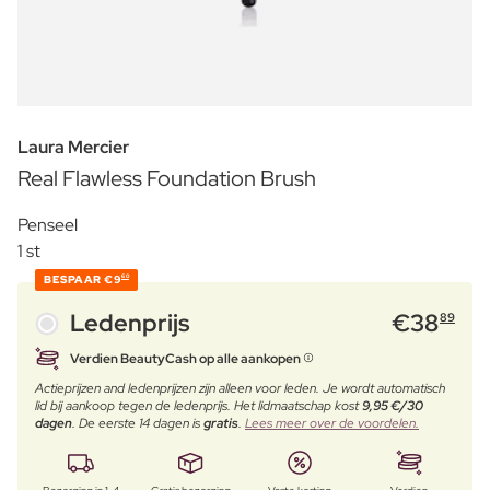
Laura Mercier
Real Flawless Foundation Brush
Penseel
1 st
BESPAAR
€9
60
Ledenprijs
€
38
89
Verdien BeautyCash op alle aankopen
Actieprijzen and ledenprijzen zijn alleen voor leden. Je wordt automatisch
lid bij aankoop tegen de ledenprijs. Het lidmaatschap kost
9,95 €/30
dagen
. De eerste 14 dagen is
gratis
.
Lees meer over de voordelen.