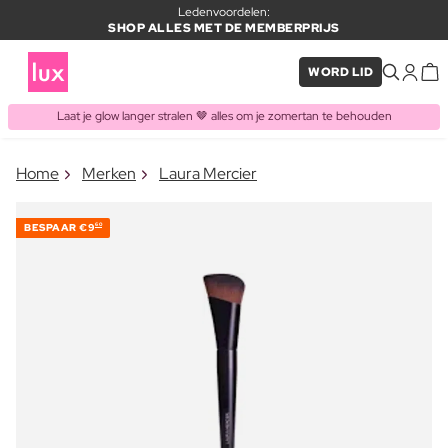
Ledenvoordelen:
SHOP ALLES MET DE MEMBERPRIJS
WORD LID
Laat je glow langer stralen 🤎 alles om je zomertan te behouden
×
Home
Merken
Laura Mercier
ITEM TOEGEVOEGD AAN
Vaak samen gekocht met
WINKELMAND
BESPAAR
€9
60