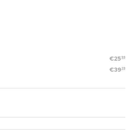
€
25
99
€
39
39