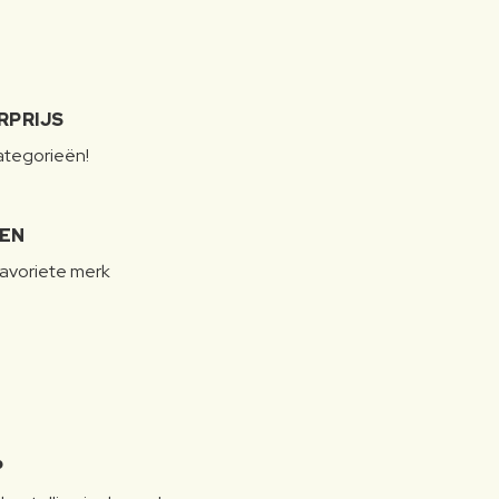
RPRIJS
categorieën!
LEN
favoriete merk
P