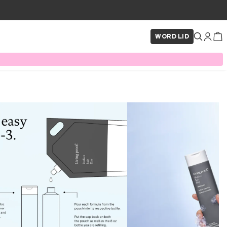
WORD LID
×