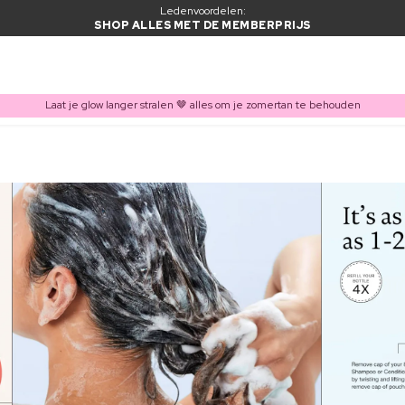
Ledenvoordelen:
SHOP ALLES MET DE MEMBERPRIJS
Laat je glow langer stralen 🤎 alles om je zomertan te behouden
ITEM TOEGEVOEGD AAN WINKELMAND
Vaak samen gekocht met