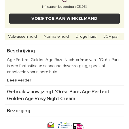
1-4 dagen bezorging (€5.95)
VOEG TOE AAN WINKELMAND
Volwassen huid
Normale huid
Droge huid
30+ jaar
5
Beschrijving
Age Perfect Golden Age Roze Nachtcrème van L'Oréal Paris
is een fantastische schoonheidsverzorging, speciaal
ontwikkeld voor rijpere huid.
Lees verder
Gebruiksaanwijzing L'Oréal Paris Age Perfect
Golden Age Rosy Night Cream
Bezorging