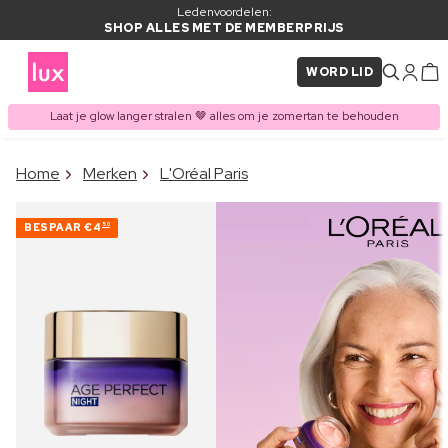
Ledenvoordelen:
SHOP ALLES MET DE MEMBERPRIJS
WORD LID
Laat je glow langer stralen 🤎 alles om je zomertan te behouden
×
Home
Merken
L'Oréal Paris
ITEM TOEGEVOEGD AAN
Vaak samen gekocht met
WINKELMAND
BESPAAR
€4
50