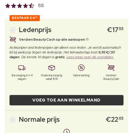
88
BESPAAR
€4
50
Ledenprijs
€
17
99
Verdien BeautyCash op alle aankopen
Actieprijzen and ledenprijzen zijn alleen voor leden. Je wordt automatisch
lid bij aankoop tegen de ledenprijs. Het lidmaatschap kost
9,95 €/30
dagen
. De eerste 14 dagen is
gratis
.
Lees meer over de voordelen.
Bezorging in 1-4
Gratis bezorging
Vaste korting
Verdien
dagen
vanaf €19
BeautyCash
VOEG TOE AAN WINKELMAND
Normale prijs
€
22
49