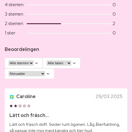
4 sterren
0
3 sterren
0
2 sterren
2
1 ster
0
Beoordelingen
Caroline
29/03 2025
Lätt och fräsch...
Lätt och fräsch doft. Svider runt ögonen. Låg återfuktning,
så passar inte mig med känslig och torr hud.