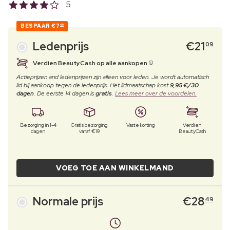
5
BESPAAR
€7
40
Ledenprijs
€
21
09
Verdien BeautyCash op alle aankopen
Actieprijzen and ledenprijzen zijn alleen voor leden. Je wordt automatisch
lid bij aankoop tegen de ledenprijs. Het lidmaatschap kost
9,95 €/30
dagen
. De eerste 14 dagen is
gratis
.
Lees meer over de voordelen.
Bezorging in 1-4
Gratis bezorging
Vaste korting
Verdien
dagen
vanaf €19
BeautyCash
VOEG TOE AAN WINKELMAND
Normale prijs
€
28
49