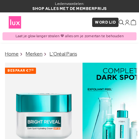
Ledenvoordelen:
SHOP ALLES MET DE MEMBERPRIJS
WORD LID
Laat je glow langer stralen 🤎 alles om je zomertan te behouden
×
Home
Merken
L'Oréal Paris
ITEM TOEGEVOEGD AAN
Vaak samen gekocht met
WINKELMAND
BESPAAR
€7
40