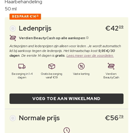
Haarbehandeling
50 ml
BESPAAR
€14
70
Ledenprijs
€
42
09
Verdien BeautyCash op alle aankopen
Actieprijzen and ledenprijzen zijn alleen voor leden. Je wordt automatisch
lid bij aankoop tegen de ledenprijs. Het lidmaatschap kost
9,95 €/30
dagen
. De eerste 14 dagen is
gratis
.
Lees meer over de voordelen.
Bezorging in 1-4
Gratis bezorging
Vaste korting
Verdien
dagen
vanaf €19
BeautyCash
VOEG TOE AAN WINKELMAND
Normale prijs
€
56
79