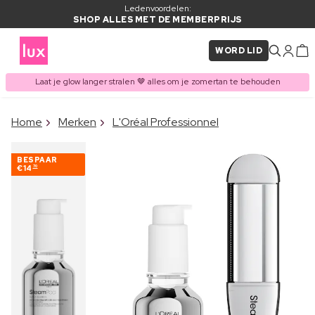
Ledenvoordelen:
SHOP ALLES MET DE MEMBERPRIJS
WORD LID
Laat je glow langer stralen 🤎 alles om je zomertan te behouden
×
Home
Merken
L'Oréal Professionnel
ITEM TOEGEVOEGD AAN
Vaak samen gekocht met
WINKELMAND
BESPAAR
€14
70