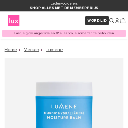
Ledenvoordelen:
SHOP ALLES MET DE MEMBERPRIJS
WORD LID
Laat je glow langer stralen 🤎 alles om je zomertan te behouden
×
Home
Merken
Lumene
ITEM TOEGEVOEGD AAN
Vaak samen gekocht met
WINKELMAND