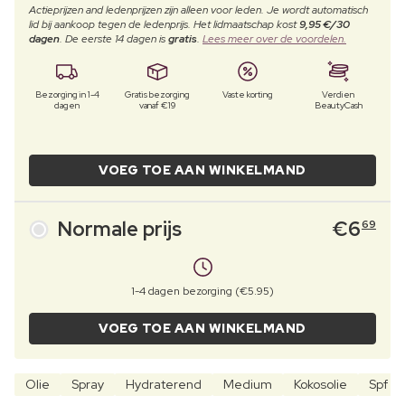
Actieprijzen and ledenprijzen zijn alleen voor leden. Je wordt automatisch
lid bij aankoop tegen de ledenprijs. Het lidmaatschap kost
9,95 €/30
dagen
. De eerste 14 dagen is
gratis
.
Lees meer over de voordelen.
Bezorging in 1-4
Gratis bezorging
Vaste korting
Verdien
dagen
vanaf €19
BeautyCash
VOEG TOE AAN WINKELMAND
Normale prijs
€
6
69
1-4 dagen bezorging (€5.95)
VOEG TOE AAN WINKELMAND
Olie
Spray
Hydraterend
Medium
Kokosolie
Spf