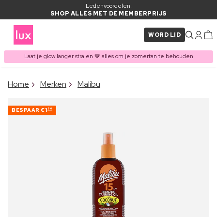
Ledenvoordelen:
SHOP ALLES MET DE MEMBERPRIJS
WORD LID
Laat je glow langer stralen 🤎 alles om je zomertan te behouden
×
Home
Merken
Malibu
ITEM TOEGEVOEGD AAN
Vaak samen gekocht met
WINKELMAND
BESPAAR
€1
56