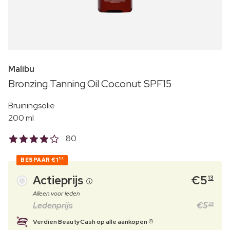
Malibu
Bronzing Tanning Oil Coconut SPF15
Bruiningsolie
200 ml
80
BESPAAR
€1
56
Actieprijs
€
5
13
Alleen voor leden
Ledenprijs
€
5
29
Verdien BeautyCash op alle aankopen