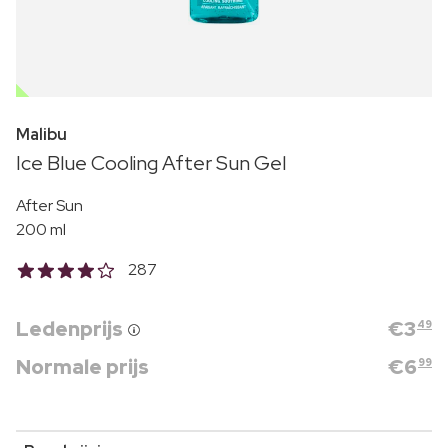
OUTLET
Malibu
Ice Blue Cooling After Sun Gel
After Sun
200 ml
287
Ledenprijs
€
3
49
Normale prijs
€
6
99