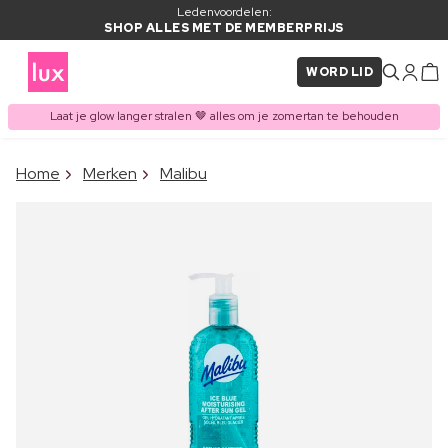
Ledenvoordelen:
SHOP ALLES MET DE MEMBERPRIJS
WORD LID
Laat je glow langer stralen 🤎 alles om je zomertan te behouden
×
Home
Merken
Malibu
ITEM TOEGEVOEGD AAN
Vaak samen gekocht met
WINKELMAND