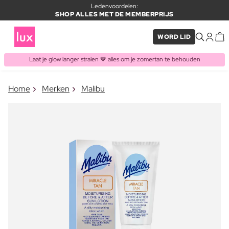
Ledenvoordelen:
SHOP ALLES MET DE MEMBERPRIJS
WORD LID
Laat je glow langer stralen 🤎 alles om je zomertan te behouden
×
Home
Merken
Malibu
ITEM TOEGEVOEGD AAN
Vaak samen gekocht met
WINKELMAND