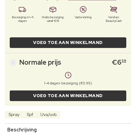
Bezorging in 1-4
Gratis bezorging
Vaste korting
Verdien
dagen
vanaf €19
BeautyCash
VOEG TOE AAN WINKELMAND
Normale prijs
€
6
59
1-4 dagen bezorging (€5.95)
VOEG TOE AAN WINKELMAND
Spray
Spf
Uva/uvb
Beschrijving