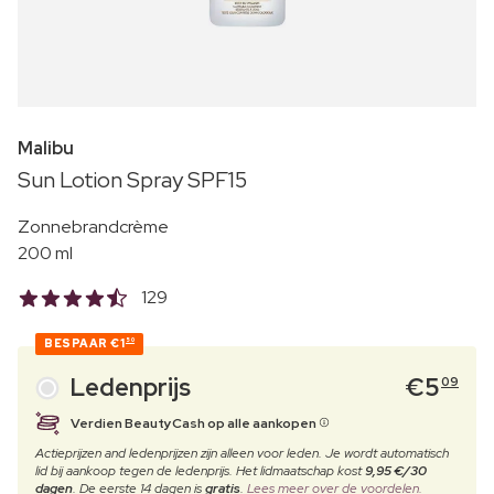
Malibu
Sun Lotion Spray SPF15
Zonnebrandcrème
200 ml
129
BESPAAR
€1
50
Ledenprijs
€
5
09
Verdien BeautyCash op alle aankopen
Actieprijzen and ledenprijzen zijn alleen voor leden. Je wordt automatisch
lid bij aankoop tegen de ledenprijs. Het lidmaatschap kost
9,95 €/30
dagen
. De eerste 14 dagen is
gratis
.
Lees meer over de voordelen.