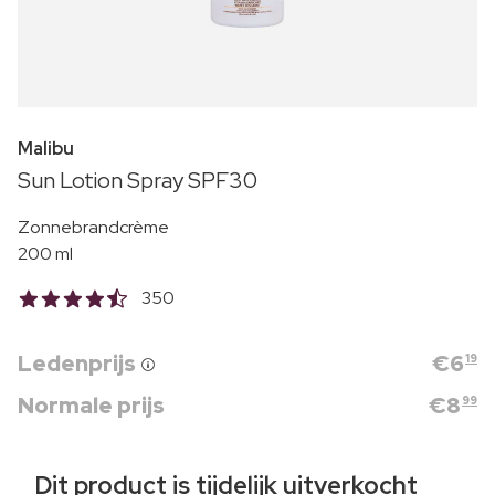
Malibu
Sun Lotion Spray SPF30
Zonnebrandcrème
200 ml
350
Ledenprijs
€
6
19
Normale prijs
€
8
99
Dit product is tijdelijk uitverkocht