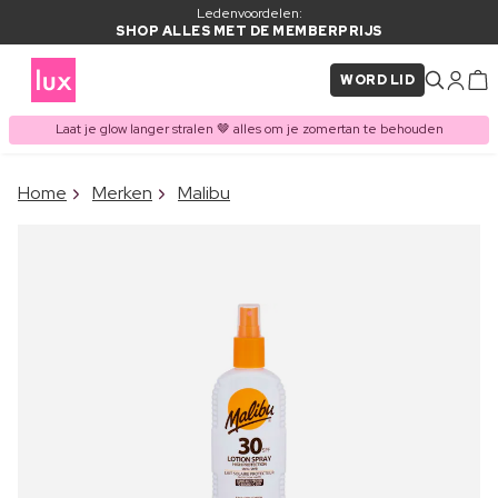
Ledenvoordelen:
SHOP ALLES MET DE MEMBERPRIJS
WORD LID
Laat je glow langer stralen 🤎 alles om je zomertan te behouden
×
Home
Merken
Malibu
ITEM TOEGEVOEGD AAN
Vaak samen gekocht met
WINKELMAND