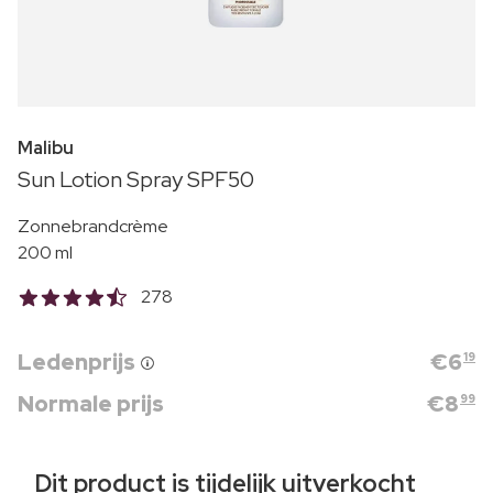
Malibu
Sun Lotion Spray SPF50
Zonnebrandcrème
200 ml
278
Ledenprijs
€
6
19
Normale prijs
€
8
99
Dit product is tijdelijk uitverkocht