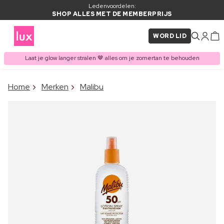
Ledenvoordelen:
SHOP ALLES MET DE MEMBERPRIJS
WORD LID
Laat je glow langer stralen 🤎 alles om je zomertan te behouden
×
Home
Merken
Malibu
ITEM TOEGEVOEGD AAN
Vaak samen gekocht met
WINKELMAND