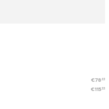
€
78
49
€
115
99