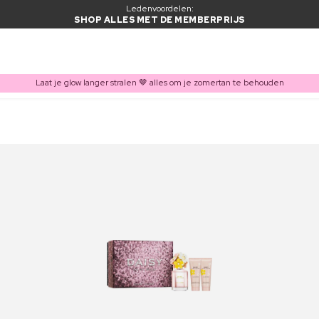
Ledenvoordelen:
SHOP ALLES MET DE MEMBERPRIJS
Laat je glow langer stralen 🤎 alles om je zomertan te behouden
ITEM TOEGEVOEGD AAN WINKELMAND
Vaak samen gekocht met