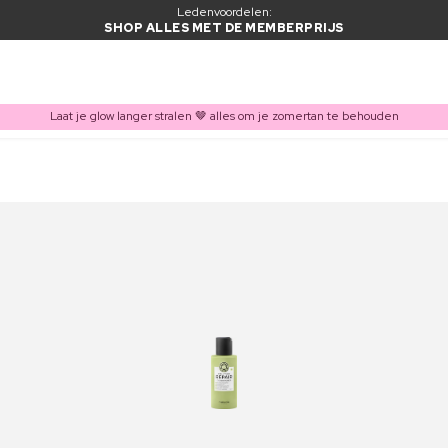
Ledenvoordelen:
SHOP ALLES MET DE MEMBERPRIJS
Laat je glow langer stralen 🤎 alles om je zomertan te behouden
ITEM TOEGEVOEGD AAN WINKELMAND
Vaak samen gekocht met