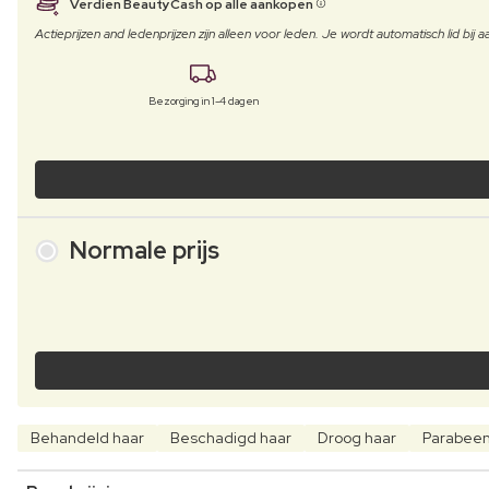
Verdien BeautyCash op alle aankopen
Actieprijzen and ledenprijzen zijn alleen voor leden. Je wordt automatisch lid bi
Bezorging in 1-4 dagen
Normale prijs
Behandeld haar
Beschadigd haar
Droog haar
Parabeenv