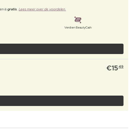
en is
gratis
.
Lees meer over de voordelen.
Verdien BeautyCash
€
15
49