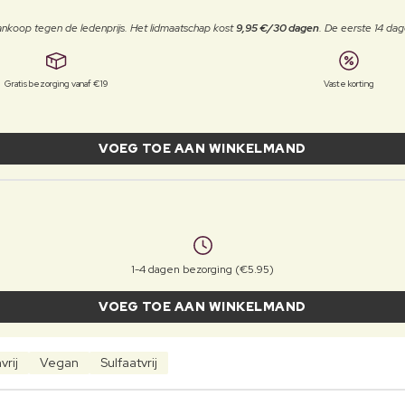
j aankoop tegen de ledenprijs. Het lidmaatschap kost
9,95 €/30 dagen
. De eerste 14 dag
Gratis bezorging vanaf €19
Vaste korting
VOEG TOE AAN WINKELMAND
1-4 dagen bezorging (€5.95)
VOEG TOE AAN WINKELMAND
rij
Vegan
Sulfaatvrij