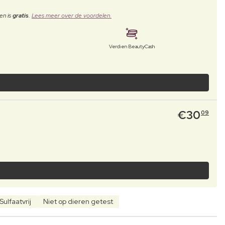
en is
gratis
.
Lees meer over de voordelen.
Verdien BeautyCash
€
30
09
Sulfaatvrij
Niet op dieren getest