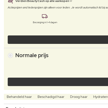
Verdien BeautyCash op alle aankopen
Actieprijzen and ledenprijzen zijn alleen voor leden. Je wordt automatisch lid bi
Bezorging in 1-4 dagen
Normale prijs
Behandeld haar
Beschadigd haar
Droog haar
Hydrate