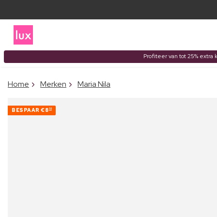
Profiteer van tot 25% extra 
Home
Merken
Maria Nila
BESPAAR
€8
10