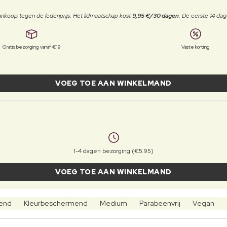
j aankoop tegen de ledenprijs. Het lidmaatschap kost
9,95 €/30 dagen
. De eerste 14 dag
Gratis bezorging vanaf €19
Vaste korting
VOEG TOE AAN WINKELMAND
1-4 dagen bezorging (€5.95)
VOEG TOE AAN WINKELMAND
rend
Kleurbeschermend
Medium
Parabeenvrij
Vegan