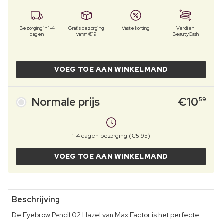
Bezorging in 1-4
Gratis bezorging
Vaste korting
Verdien
dagen
vanaf €19
BeautyCash
VOEG TOE AAN WINKELMAND
Normale prijs
€
10
59
1-4 dagen bezorging (€5.95)
VOEG TOE AAN WINKELMAND
Beschrijving
De Eyebrow Pencil 02 Hazel van Max Factor is het perfecte