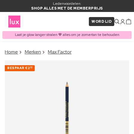
Ledenvoordelen:
SHOP ALLES MET DE MEMBERPRIJS
WORD LID
Laat je glow langer stralen 🤎 alles om je zomertan te behouden
×
Home
Merken
Max Factor
ITEM TOEGEVOEGD AAN
Vaak samen gekocht met
WINKELMAND
BESPAAR
€2
40