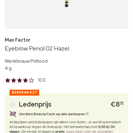
Max Factor
Eyebrow Pencil 02 Hazel
Wenkbrauw Potlood
4 g
103
BESPAAR
€2
40
Ledenprijs
€
8
19
Verdien BeautyCash op alle aankopen
Actieprijzen and ledenprijzen zijn alleen voor leden. Je wordt automatisch
lid bij aankoop tegen de ledenprijs. Het lidmaatschap kost
9,95 €/30
dagen
. De eerste 14 dagen is
gratis
.
Lees meer over de voordelen.