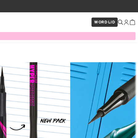
WORD LID
×