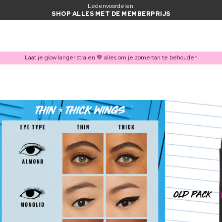
Ledenvoordelen:
SHOP ALLES MET DE MEMBERPRIJS
Laat je glow langer stralen 🤎 alles om je zomertan te behouden
ITEM TOEGEVOEGD AAN WINKELMAND
Vaak samen gekocht met