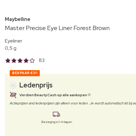
Maybelline
Master Precise Eye Liner Forest Brown
Eyeliner
0,5 g
83
BESPAAR
€3
20
Ledenprijs
Verdien BeautyCash op alle aankopen
Actieprijzen and ledenprijzen zijn alleen voor leden. Je wordt automatisch lid bi
Bezorging in 1-4 dagen