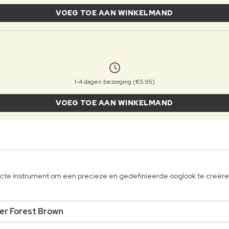
VOEG TOE AAN WINKELMAND
1-4 dagen bezorging (€5.95)
VOEG TOE AAN WINKELMAND
fecte instrument om een precieze en gedefinieerde ooglook te creëre
ner Forest Brown