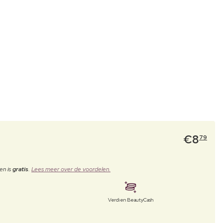
€
8
79
en is
gratis
.
Lees meer over de voordelen.
Verdien BeautyCash