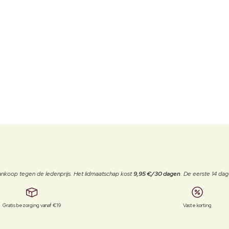
j aankoop tegen de ledenprijs. Het lidmaatschap kost
9,95 €/30 dagen
. De eerste 14 dag
Gratis bezorging vanaf €19
Vaste korting