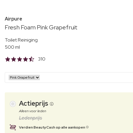
Airpure
Fresh Foam Pink Grapefruit
Toilet Reiniging
500 ml
310
Actieprijs
Alleen voor leden
Ledenprijs
Verdien BeautyCash op alle aankopen