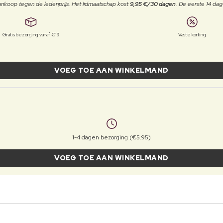
j aankoop tegen de ledenprijs. Het lidmaatschap kost
9,95 €/30 dagen
. De eerste 14 dag
Gratis bezorging vanaf €19
Vaste korting
VOEG TOE AAN WINKELMAND
1-4 dagen bezorging (€5.95)
VOEG TOE AAN WINKELMAND