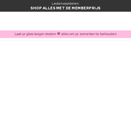
Ledenvoordelen:
SHOP ALLES MET DE MEMBERPRIJS
Laat je glow langer stralen 🤎 alles om je zomertan te behouden
ITEM TOEGEVOEGD AAN WINKELMAND
Vaak samen gekocht met