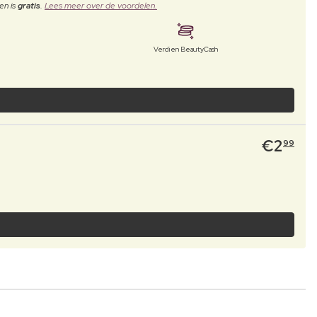
en is
gratis
.
Lees meer over de voordelen.
Verdien BeautyCash
€
2
99