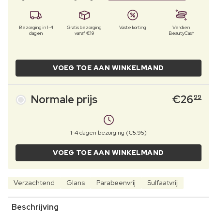
Bezorging in 1-4
Gratis bezorging
Vaste korting
Verdien
dagen
vanaf €19
BeautyCash
VOEG TOE AAN WINKELMAND
Normale prijs
€
26
99
1-4 dagen bezorging (€5.95)
VOEG TOE AAN WINKELMAND
Verzachtend
Glans
Parabeenvrij
Sulfaatvrij
Beschrijving