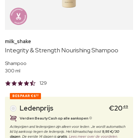
milk_shake
Integrity & Strength Nourishing Shampoo
Shampoo
300 ml
129
BESPAAR
€6
50
Ledenprijs
€
20
49
Verdien BeautyCash op alle aankopen
Actieprijzen and ledenprijzen zijn alleen voor leden. Je wordt automatisch
lid bij aankoop tegen de ledenprijs. Het lidmaatschap kost
9,95 €/30
dagen
. De eerste 14 dagen is
gratis
.
Lees meer over de voordelen.