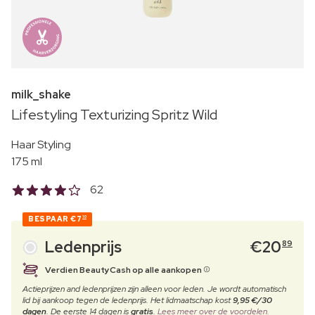
milk_shake
Lifestyling Texturizing Spritz Wild
Haar Styling
175 ml
62
BESPAAR
€7
10
Ledenprijs
€
20
89
Verdien BeautyCash op alle aankopen
Actieprijzen and ledenprijzen zijn alleen voor leden. Je wordt automatisch
lid bij aankoop tegen de ledenprijs. Het lidmaatschap kost
9,95 €/30
dagen
. De eerste 14 dagen is
gratis
.
Lees meer over de voordelen.