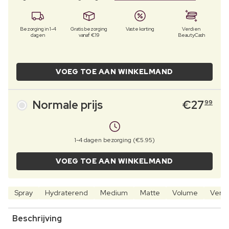
Bezorging in 1-4
Gratis bezorging
Vaste korting
Verdien
dagen
vanaf €19
BeautyCash
VOEG TOE AAN WINKELMAND
Normale prijs
€
27
99
1-4 dagen bezorging (€5.95)
VOEG TOE AAN WINKELMAND
Spray
Hydraterend
Medium
Matte
Volume
Verz
Beschrijving