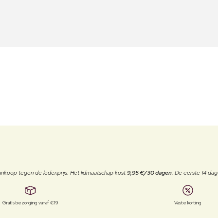
j aankoop tegen de ledenprijs. Het lidmaatschap kost
9,95 €/30 dagen
. De eerste 14 dag
Gratis bezorging vanaf €19
Vaste korting