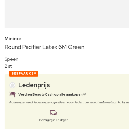
Mininor
Round Pacifier Latex 6M Green
Speen
2 st
BESPAAR
€2
30
Ledenprijs
Verdien BeautyCash op alle aankopen
Actieprijzen and ledenprijzen zijn alleen voor leden. Je wordt automatisch lid bi
Bezorging in 1-4 dagen