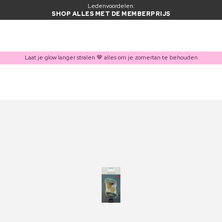
Ledenvoordelen:
SHOP ALLES MET DE MEMBERPRIJS
Laat je glow langer stralen 🤎 alles om je zomertan te behouden
ITEM TOEGEVOEGD AAN WINKELMAND
Vaak samen gekocht met