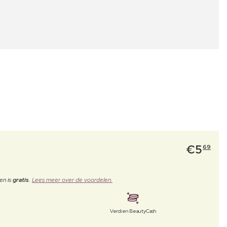
€
5
69
en is
gratis
.
Lees meer over de voordelen.
Verdien BeautyCash