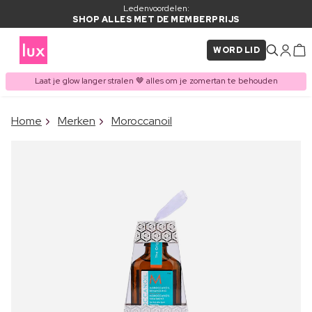
Ledenvoordelen:
SHOP ALLES MET DE MEMBERPRIJS
WORD LID
Laat je glow langer stralen 🤎 alles om je zomertan te behouden
×
Home
Merken
Moroccanoil
ITEM TOEGEVOEGD AAN
Vaak samen gekocht met
WINKELMAND