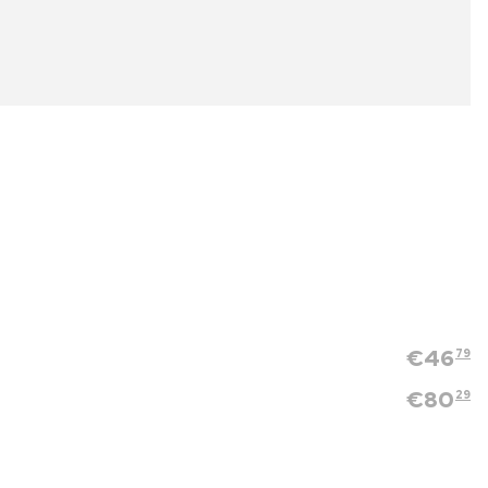
€
46
79
€
80
29