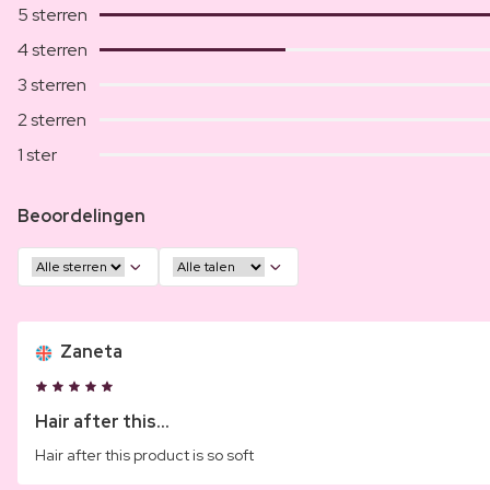
5 sterren
4 sterren
3 sterren
2 sterren
1 ster
Beoordelingen
Zaneta
Hair after this...
Hair after this product is so soft