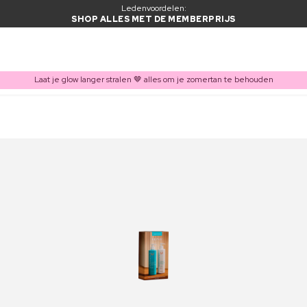
Ledenvoordelen:
SHOP ALLES MET DE MEMBERPRIJS
Laat je glow langer stralen 🤎 alles om je zomertan te behouden
ITEM TOEGEVOEGD AAN WINKELMAND
Vaak samen gekocht met