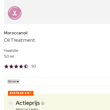
Moroccanoil
Oil Treatment
Haarolie
50 ml
92
BESPAAR
€15
71
Actieprijs
Alleen voor leden