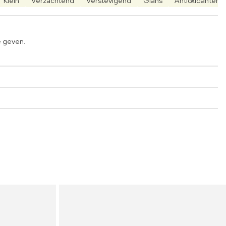
Klein
Verzachtend
Verstevigend
Glans
Antioxidanten
e geven.