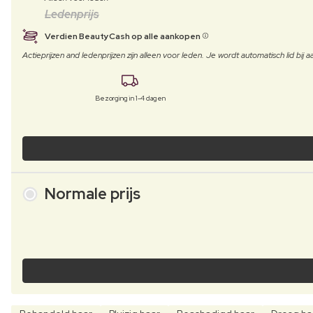
Ledenprijs
Verdien BeautyCash op alle aankopen
Actieprijzen and ledenprijzen zijn alleen voor leden. Je wordt automatisch lid bi
Bezorging in 1-4 dagen
Normale prijs