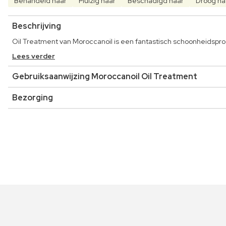
Behandeld haar
Pluizig haar
Beschadigd haar
Droog ha
Beschrijving
Oil Treatment van Moroccanoil is een fantastisch schoonheidspro
Lees verder
Gebruiksaanwijzing Moroccanoil Oil Treatment
Bezorging