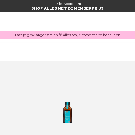
Ledenvoordelen:
SHOP ALLES MET DE MEMBERPRIJS
Laat je glow langer stralen 🤎 alles om je zomertan te behouden
ITEM TOEGEVOEGD AAN WINKELMAND
Vaak samen gekocht met