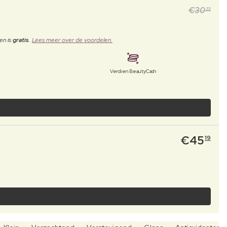
€
30
39
en is
gratis
.
Lees meer over de voordelen.
Verdien BeautyCash
€
45
19