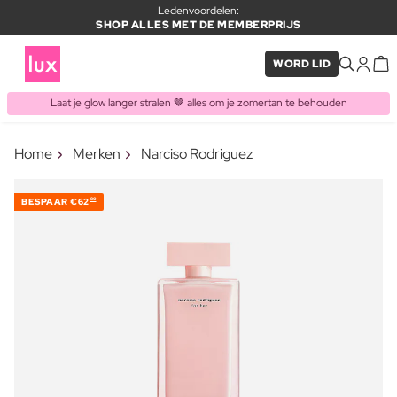
Ledenvoordelen:
SHOP ALLES MET DE MEMBERPRIJS
WORD LID
Laat je glow langer stralen 🤎 alles om je zomertan te behouden
×
Home
Merken
Narciso Rodriguez
ITEM TOEGEVOEGD AAN
Vaak samen gekocht met
WINKELMAND
BESPAAR
€62
80