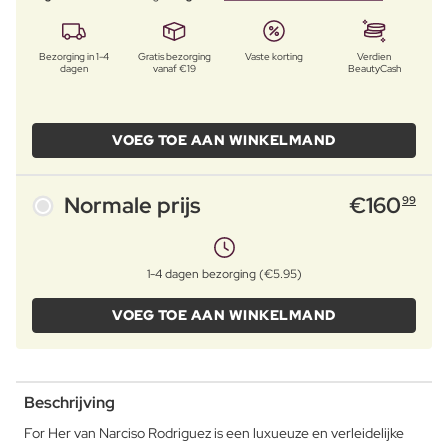
Bezorging in 1-4
Gratis bezorging
Vaste korting
Verdien
dagen
vanaf €19
BeautyCash
VOEG TOE AAN WINKELMAND
Normale prijs
€
160
99
1-4 dagen bezorging (€5.95)
VOEG TOE AAN WINKELMAND
Beschrijving
For Her van Narciso Rodriguez is een luxueuze en verleidelijke