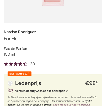
Narciso Rodriguez
For Her
Eau de Parfum
100 ml
39
BESPAAR
€62
80
Ledenprijs
€
98
19
Verdien BeautyCash op alle aankopen
Actieprijzen and ledenprijzen zijn alleen voor leden. Je wordt automatisch
lid bij aankoop tegen de ledenprijs. Het lidmaatschap kost
9,95 €/30
dagen
. De eerste 14 dagen is
gratis
.
Lees meer over de voordelen.