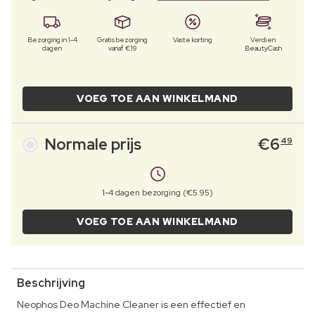
Bezorging in 1-4
Gratis bezorging
Vaste korting
Verdien
dagen
vanaf €19
BeautyCash
VOEG TOE AAN WINKELMAND
Normale prijs
€
6
49
1-4 dagen bezorging (€5.95)
VOEG TOE AAN WINKELMAND
Beschrijving
Neophos Deo Machine Cleaner is een effectief en