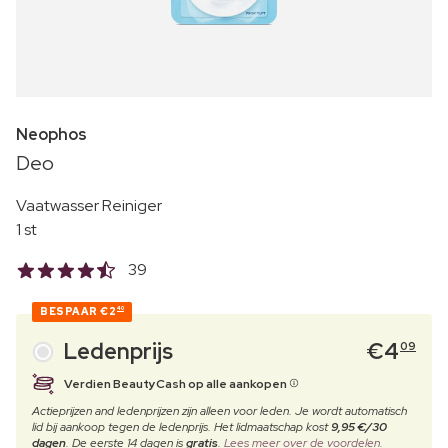
Neophos
Deo
Vaatwasser Reiniger
1 st
39
BESPAAR
€2
40
Ledenprijs
€
4
09
Verdien BeautyCash op alle aankopen
Actieprijzen and ledenprijzen zijn alleen voor leden. Je wordt automatisch
lid bij aankoop tegen de ledenprijs. Het lidmaatschap kost
9,95 €/30
dagen
. De eerste 14 dagen is
gratis
.
Lees meer over de voordelen.