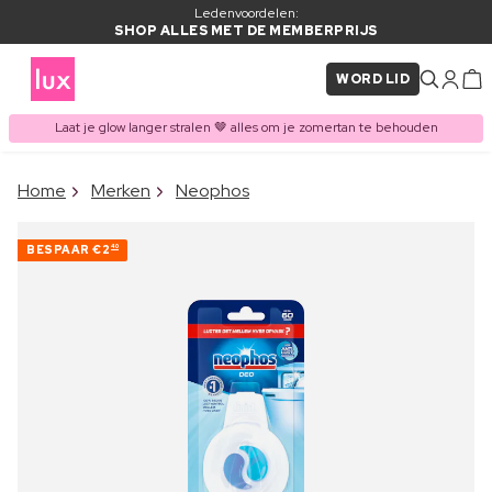
Ledenvoordelen:
SHOP ALLES MET DE MEMBERPRIJS
WORD LID
Laat je glow langer stralen 🤎 alles om je zomertan te behouden
×
Home
Merken
Neophos
ITEM TOEGEVOEGD AAN
Vaak samen gekocht met
WINKELMAND
BESPAAR
€2
40