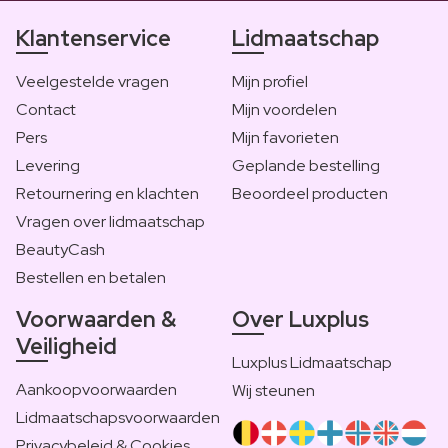
Klantenservice
Lidmaatschap
Veelgestelde vragen
Mijn profiel
Contact
Mijn voordelen
Pers
Mijn favorieten
Levering
Geplande bestelling
Retournering en klachten
Beoordeel producten
Vragen over lidmaatschap
BeautyCash
Bestellen en betalen
Voorwaarden &
Over Luxplus
Veiligheid
Luxplus Lidmaatschap
Aankoopvoorwaarden
Wij steunen
Lidmaatschapsvoorwaarden
Privacybeleid & Cookies