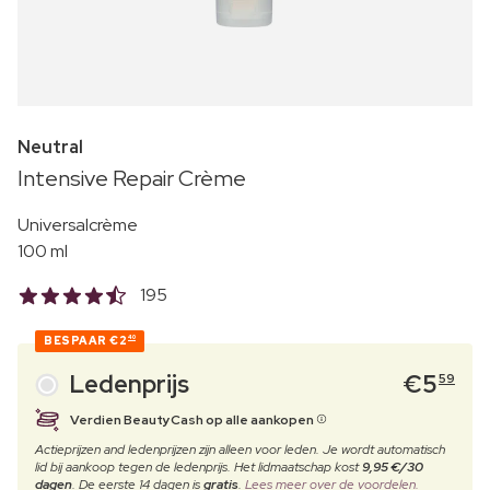
Neutral
Intensive Repair Crème
Universalcrème
100 ml
195
BESPAAR
€2
40
Ledenprijs
€
5
59
Verdien BeautyCash op alle aankopen
Actieprijzen and ledenprijzen zijn alleen voor leden. Je wordt automatisch
lid bij aankoop tegen de ledenprijs. Het lidmaatschap kost
9,95 €/30
dagen
. De eerste 14 dagen is
gratis
.
Lees meer over de voordelen.