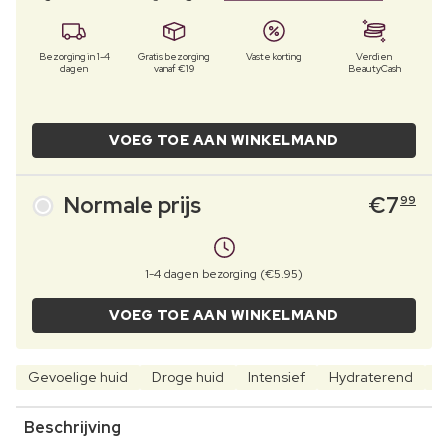
Bezorging in 1-4
Gratis bezorging
Vaste korting
Verdien
dagen
vanaf €19
BeautyCash
VOEG TOE AAN WINKELMAND
Normale prijs
€
7
99
1-4 dagen bezorging (€5.95)
VOEG TOE AAN WINKELMAND
Gevoelige huid
Droge huid
Intensief
Hydraterend
V
Beschrijving