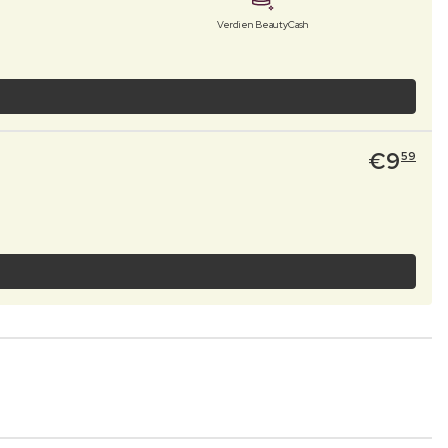
Verdien BeautyCash
€
9
59