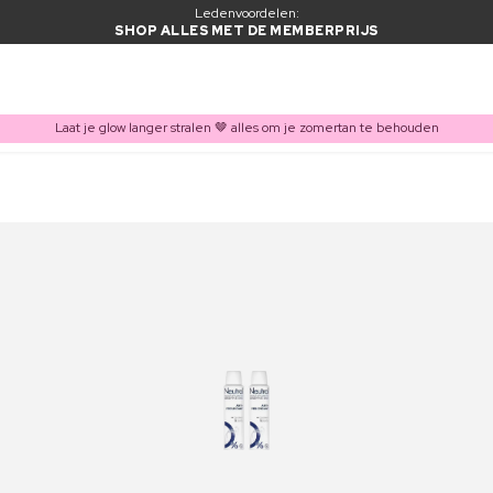
Ledenvoordelen:
SHOP ALLES MET DE MEMBERPRIJS
Laat je glow langer stralen 🤎 alles om je zomertan te behouden
ITEM TOEGEVOEGD AAN WINKELMAND
Vaak samen gekocht met