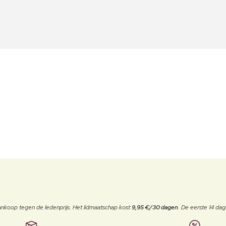
j aankoop tegen de ledenprijs. Het lidmaatschap kost
9,95 €/30 dagen
. De eerste 14 dag