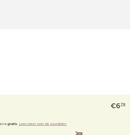
€
6
79
en is
gratis
.
Lees meer over de voordelen.