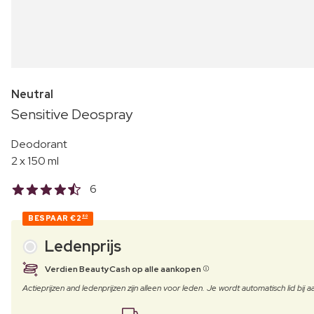
Neutral
Sensitive Deospray
Deodorant
2 x 150 ml
6
BESPAAR
€2
80
Ledenprijs
Verdien BeautyCash op alle aankopen
Actieprijzen and ledenprijzen zijn alleen voor leden. Je wordt automatisch lid bi