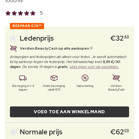
1000 ml
5
BESPAAR
€29
60
Ledenprijs
€
32
49
Verdien BeautyCash op alle aankopen
Actieprijzen and ledenprijzen zijn alleen voor leden. Je wordt automatisch
lid bij aankoop tegen de ledenprijs. Het lidmaatschap kost
9,95 €/30
dagen
. De eerste 14 dagen is
gratis
.
Lees meer over de voordelen.
Bezorging in 1-4
Gratis bezorging
Vaste korting
Verdien
dagen
vanaf €19
BeautyCash
VOEG TOE AAN WINKELMAND
Normale prijs
€
62
09