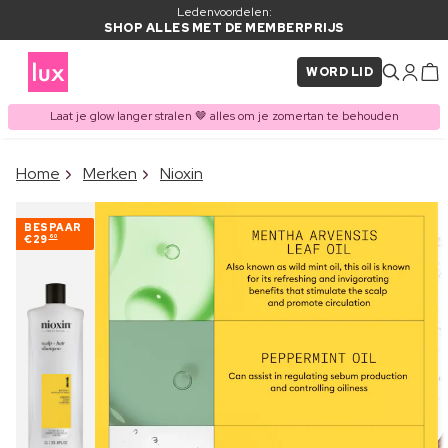
Ledenvoordelen:
SHOP ALLES MET DE MEMBERPRIJS
WORD LID
Laat je glow langer stralen 🤎 alles om je zomertan te behouden
×
Home
Merken
Nioxin
ITEM TOEGEVOEGD AAN
Vaak samen gekocht met
WINKELMAND
BESPAAR
€29
60