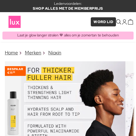
Ledenvoordelen:
SHOP ALLES MET DE MEMBERPRIJS
WORD LID
Laat je glow langer stralen 🤎 alles om je zomertan te behouden
×
Home
Merken
Nioxin
ITEM TOEGEVOEGD AAN
Vaak samen gekocht met
WINKELMAND
BESPAAR
€11
50