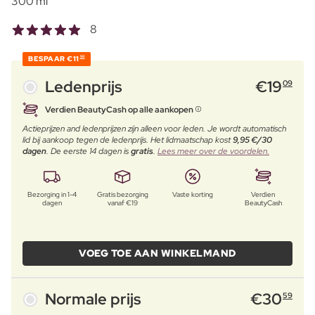
300 ml
8
BESPAAR
€11
50
Ledenprijs
€
19
09
Verdien BeautyCash op alle aankopen
Actieprijzen and ledenprijzen zijn alleen voor leden. Je wordt automatisch
lid bij aankoop tegen de ledenprijs. Het lidmaatschap kost
9,95 €/30
dagen
. De eerste 14 dagen is
gratis
.
Lees meer over de voordelen.
Bezorging in 1-4
Gratis bezorging
Vaste korting
Verdien
dagen
vanaf €19
BeautyCash
VOEG TOE AAN WINKELMAND
Normale prijs
€
30
59