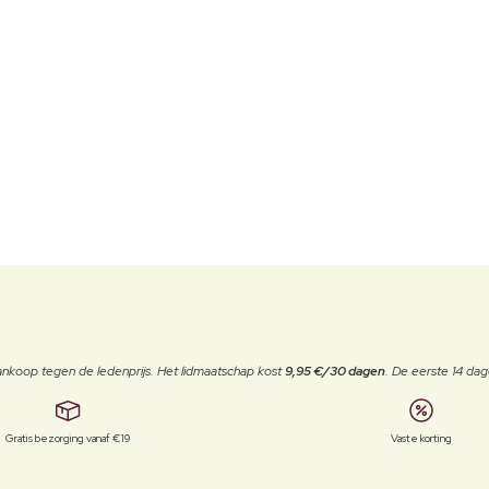
j aankoop tegen de ledenprijs. Het lidmaatschap kost
9,95 €/30 dagen
. De eerste 14 dag
Gratis bezorging vanaf €19
Vaste korting