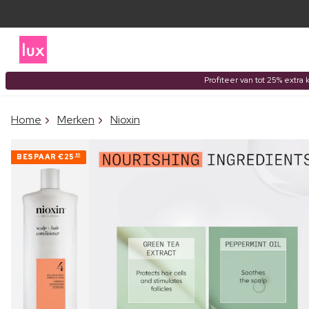
Profiteer van tot 25% extra 
Home
Merken
Nioxin
BESPAAR
€25
80