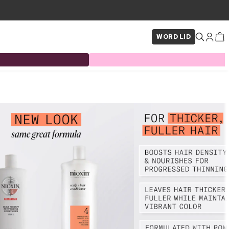
WORD LID
×