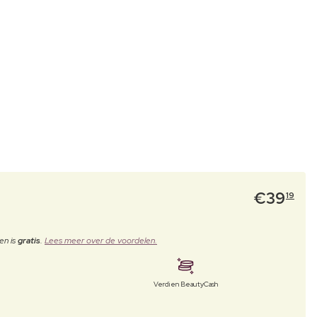
€
39
19
en is
gratis
.
Lees meer over de voordelen.
Verdien BeautyCash