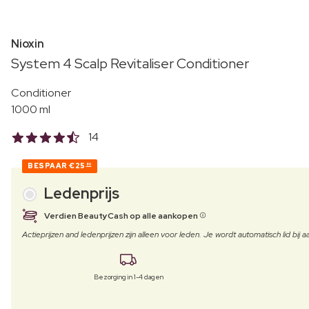
Nioxin
System 4 Scalp Revitaliser Conditioner
Conditioner
1000 ml
14
BESPAAR
€25
80
Ledenprijs
Verdien BeautyCash op alle aankopen
Actieprijzen and ledenprijzen zijn alleen voor leden. Je wordt automatisch lid bi
Bezorging in 1-4 dagen