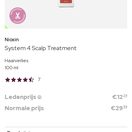
OUTLET
Nioxin
System 4 Scalp Treatment
Haarverlies
100 ml
7
Ledenprijs
€
12
29
Normale prijs
€
29
99