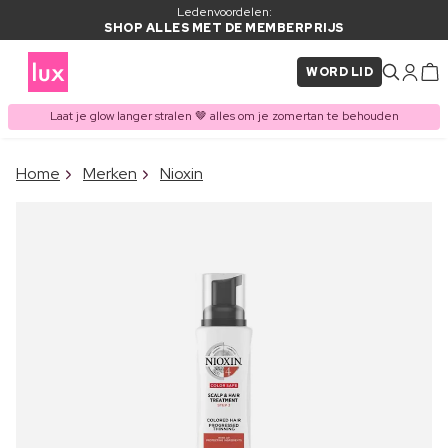
Ledenvoordelen:
SHOP ALLES MET DE MEMBERPRIJS
WORD LID
Laat je glow langer stralen 🤎 alles om je zomertan te behouden
×
Home
Merken
Nioxin
ITEM TOEGEVOEGD AAN
Vaak samen gekocht met
WINKELMAND