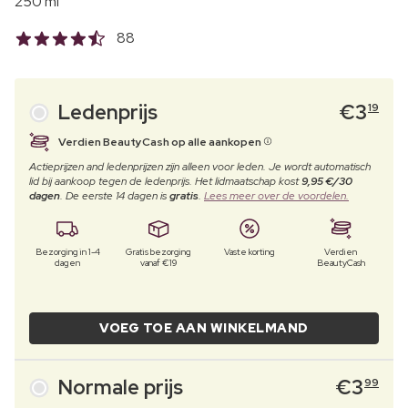
250 ml
88
Ledenprijs
€
3
19
Verdien BeautyCash op alle aankopen
Actieprijzen and ledenprijzen zijn alleen voor leden. Je wordt automatisch
lid bij aankoop tegen de ledenprijs. Het lidmaatschap kost
9,95 €/30
dagen
. De eerste 14 dagen is
gratis
.
Lees meer over de voordelen.
Bezorging in 1-4
Gratis bezorging
Vaste korting
Verdien
dagen
vanaf €19
BeautyCash
VOEG TOE AAN WINKELMAND
Normale prijs
€
3
99