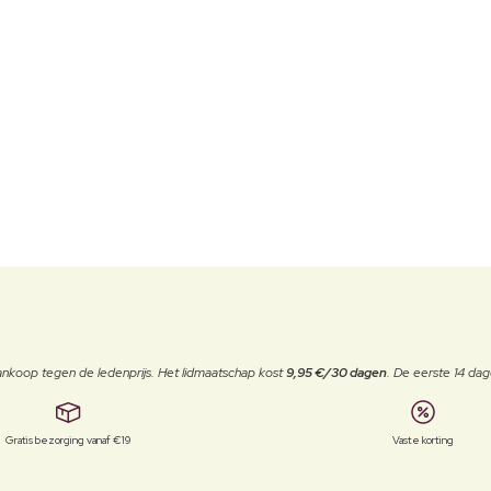
j aankoop tegen de ledenprijs. Het lidmaatschap kost
9,95 €/30 dagen
. De eerste 14 dag
Gratis bezorging vanaf €19
Vaste korting