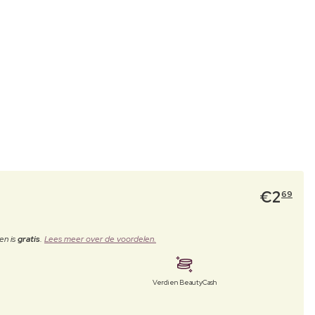
€
2
69
en is
gratis
.
Lees meer over de voordelen.
Verdien BeautyCash