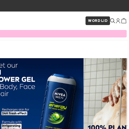
WORD LID
×