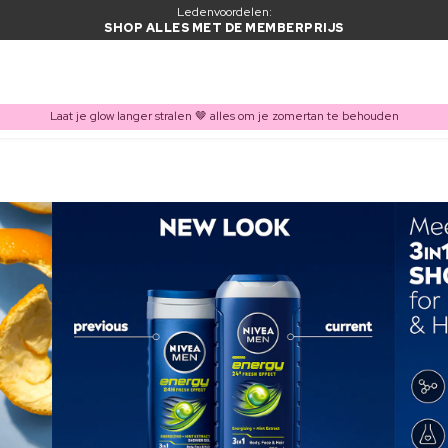
Ledenvoordelen:
SHOP ALLES MET DE MEMBERPRIJS
Laat je glow langer stralen 🤎 alles om je zomertan te behouden
ITEM TOEGEVOEGD AAN WINKELMAND
Vaak samen gekocht met