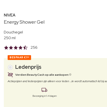
NIVEA
Energy Shower Gel
Douchegel
250 ml
256
BESPAAR
€1
80
Ledenprijs
Verdien BeautyCash op alle aankopen
Actieprijzen and ledenprijzen zijn alleen voor leden. Je wordt automatisch lid bi
Bezorging in 1-4 dagen